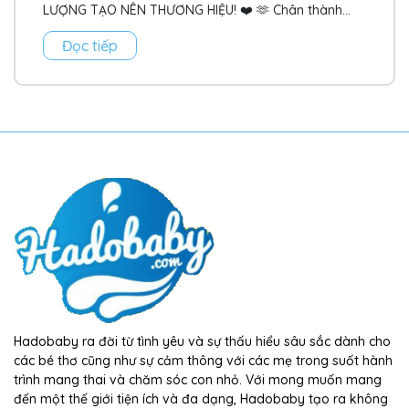
LƯỢNG TẠO NÊN THƯƠNG HIỆU! ❤️ 🫶 Chân thành
cảm ơn sự tin...
Đọc tiếp
Hadobaby ra đời từ tình yêu và sự thấu hiểu sâu sắc dành cho
các bé thơ cũng như sự cảm thông với các mẹ trong suốt hành
trình mang thai và chăm sóc con nhỏ. Với mong muốn mang
đến một thế giới tiện ích và đa dạng, Hadobaby tạo ra không