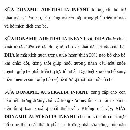
SỮA DONAMIL AUSTRALIA INFANT
không chỉ hỗ trợ
phát triển chiều cao, cân nặng mà còn tập trung phát triển trí não
và hệ miễn dịch cho bé.
SỮA DONAMIL AUSTRALIA INFANT với DHA đ
ược chiết
xuất từ tảo biển có tác dụng tốt cho sự phát tiển trí não của bé.
DHA
là mắt xích quan trọng giúp hoàn thiện 30% não bộ cho bé
khi chào đời, đồng thời giúp nuôi dưỡng nhãn cầu mắt khỏe
mạnh, giúp bé phát triển thị lực tốt nhất. Đặc biệt sữa còn bổ sung
thêm men vi sinh giúp bảo vệ hệ đường ruột non nớt của bé.
SỮA DONAMIL AUSTRALIA INFANT
cung cấp cho con
hầu hết những dưỡng chất có trong sữa mẹ, từ các nhóm vitamin
đến từng loại khoáng chất thiết yếu. Không chỉ vậy
, SỮA
DONAMIL AUSTRALIA INFANT
cho trẻ sơ sinh còn được
bổ sung thêm các thành phần mà không phải sữa công thức nào