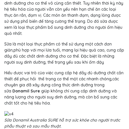
dinh dưỡng cho cơ thể vô cùng cần thiết. Tuy nhiên thời kỳ này
hệ tiêu hóa của người vẫn còn yếu nên hạn chế ăn các loại
thực ăn rắn, đạm vị. Các món ăn thanh đạm, dạng lỏng được
sử dụng phổ biến để tăng cường thể trạng. Do đó sữa được
xem là loại thực phẩm bổ sung dinh dưỡng cho người ốm hiệu
quả nhất.
Sữa là một loại thực phẩm có thể sử dụng một cách đơn
giản,phù hợp với mọi lứa tuổi, mang lại hiệu quả cao, cung cấp
đầy đủ các chất dinh dưỡng cho cơ thể. Đặc biệt là những
người suy dinh dưỡng, thể trạng yếu sau khi ốm dậy
Hiểu được vai trò của việc cung cấp hệ đầy đủ dưỡng chất cần
thiết để phục hồi thể trạng cơ thể một các nhanh chóng,các
chuyên gia đã xây dựng công thức dinh dưỡng trong
sữa
Donamil Sure
giúp không chỉ cung cấp dinh dưỡng và
năng lượng cho người suy dinh dưỡng, mà còn bổ sung các
chất tốt cho hệ tiêu hóa.
Sữa Donamil Australia SURE hỗ trợ sức khỏe cho người trước
phẫu thuật và sau mẫu thuật.