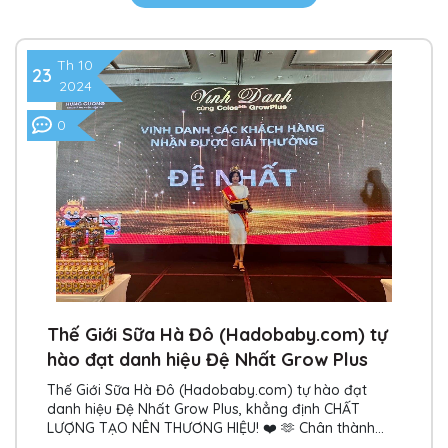
Th 10
23
2024
0
Thế Giới Sữa Hà Đô (Hadobaby.com) tự
hào đạt danh hiệu Đệ Nhất Grow Plus
Thế Giới Sữa Hà Đô (Hadobaby.com) tự hào đạt
danh hiệu Đệ Nhất Grow Plus, khẳng định CHẤT
LƯỢNG TẠO NÊN THƯƠNG HIỆU! ❤️ 🫶 Chân thành
cảm ơn sự tin...