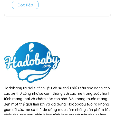
Đọc tiếp
Hadobaby ra đời từ tình yêu và sự thấu hiểu sâu sắc dành cho
các bé thơ cũng như sự cảm thông với các mẹ trong suốt hành
trình mang thai và chăm sóc con nhỏ. Với mong muốn mang
đến một thế giới tiện ích và đa dạng, Hadobaby tạo ra không
gian để các mẹ có thể dễ dàng mua sắm những sản phẩm tốt
nhất cho con yêu, giúp hành trình làm mẹ trở nên nhẹ nhàng