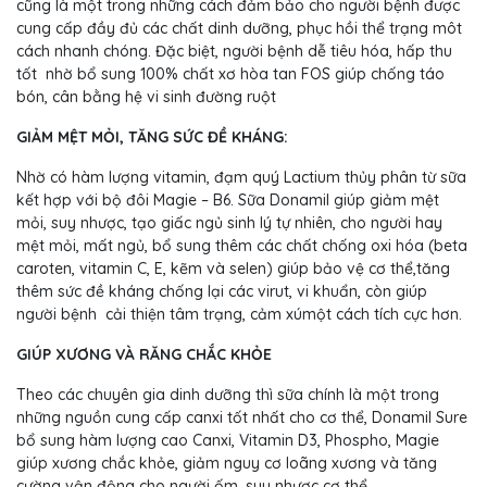
cũng là một trong những cách đảm bảo cho người bệnh được
cung cấp đầy đủ các chất dinh dưỡng, phục hồi thể trạng môt
cách nhanh chóng. Đặc biệt, người bệnh dễ tiêu hóa, hấp thu
tốt nhờ bổ sung 100% chất xơ hòa tan FOS giúp chống táo
bón, cân bằng hệ vi sinh đường ruột
GIẢM MỆT MỎI, TĂNG SỨC ĐỀ KHÁNG:
Nhờ có hàm lượng vitamin, đạm quý Lactium thủy phân từ sữa
kết hợp với bộ đôi Magie – B6. Sữa Donamil giúp giảm mệt
mỏi, suy nhược, tạo giấc ngủ sinh lý tự nhiên, cho người hay
mệt mỏi, mất ngủ, bổ sung thêm các chất chống oxi hóa (beta
caroten, vitamin C, E, kẽm và selen) giúp bảo vệ cơ thể,tăng
thêm sức đề kháng chống lại các virut, vi khuẩn, còn giúp
người bệnh cải thiện tâm trạng, cảm xúmột cách tích cực hơn.
GIÚP XƯƠNG VÀ RĂNG CHẮC KHỎE
Theo các chuyên gia dinh dưỡng thì sữa chính là một trong
những nguồn cung cấp canxi tốt nhất cho cơ thể, Donamil Sure
bổ sung hàm lượng cao Canxi, Vitamin D3, Phospho, Magie
giúp xương chắc khỏe, giảm nguy cơ loãng xương và tăng
cường vận động cho người ốm, suy nhược cơ thể.