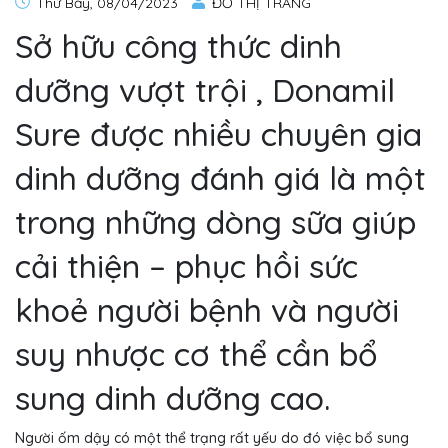
Thứ Bảy, 08/04/2023
ĐỖ THỊ TRANG
Sở hữu công thức dinh
dưỡng vượt trội , Donamil
Sure được nhiều chuyên gia
dinh dưỡng đánh giá là một
trong những dòng sữa giúp
cải thiện – phục hồi sức
khoẻ người bệnh và người
suy nhược cơ thể cần bổ
sung dinh dưỡng cao.
Người ốm dậy có một thể trạng rất yếu do đó việc bổ sung