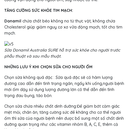
TĂNG CƯỜNG SỨC KHỎE TIM MẠCH:
Donamil
chứa chất béo không no từ thực vật, không chứa
Cholesterol giúp giảm nguy cơ xơ vữa động mạch, tốt cho tim
mạch.
Sữa Donamil Australia SURE hỗ trợ sức khỏe cho người trước
phẫu thuật và sau mẫu thuật.
NHỮNG LƯU Ý KHI CHỌN SỮA CHO NGƯỜI ỐM
Chọn sữa không quá đặc : Sữa quá đặc sẽ có hàm lượng
đường cao dẫn đến tình trạng ngán, ngấy khi uống,người bệnh
mới ốm dậy sử dụng lượng đường lớn có thể dẫn đến tình
trạng đau bụng, táo bón.
Chọn sữa chứa nhiều chất dinh dưỡng:Để giảm bớt cảm giác
mệt mỏi, chán ăn, tăng cường sức đề kháng cho cơ thể người
ốm thì sữa của người bệnh nên được bổ sung một số chất dinh
dưỡng quan trọng như: các vitamin nhóm B, A, C, E, thêm cả