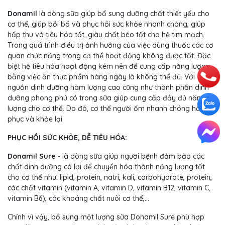
Donamil
là dòng sữa giúp bổ sung dưỡng chất thiết yếu cho
cơ thể, giúp bồi bổ và phục hồi sức khỏe nhanh chóng, giúp
hấp thu và tiêu hóa tốt, giàu chất béo tốt cho hệ tim mạch.
Trong quá trình điều trị ảnh hưởng của việc dùng thuốc các cơ
quan chức năng trong cơ thể hoạt động không được tốt. Đặc
biệt hệ tiêu hóa hoạt động kém nên để cung cấp năng lượng
bằng việc ăn thực phẩm hàng ngày là không thể đủ. Với
nguồn dinh dưỡng hàm lượng cao cũng như thành phần dinh
dưỡng phong phú có trong sữa giúp cung cấp đầy đủ năng
lượng cho cơ thể. Do đó, cơ thể người ốm nhanh chóng hồi
phục và khỏe lại
PHỤC HỒI SỨC KHỎE, DỄ TIÊU HÓA:
Donamil Sure
- là dòng sữa giúp người bệnh đảm bảo các
chất dinh dưỡng có lợi để chuyển hóa thành năng lượng tốt
cho cơ thể như: lipid, protein, natri, kali, carbohydrate, protein,
các chất vitamin (vitamin A, vitamin D, vitamin B12, vitamin C,
vitamin B6), các khoáng chất nuôi cơ thể,…
Chính vì vậy, bổ sung một lượng sữa Donamil Sure phù hợp