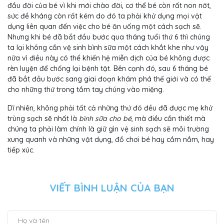
đầu đời của bé vì khi mới chào đời, cơ thể bé còn rất non nớt,
sức đề kháng còn rất kém do đó ta phải khử dụng mọi vật
dụng liên quan đến việc cho bé ăn uống một cách sạch sẽ.
Nhưng khi bé đã bắt đầu bước qua tháng tuổi thứ 6 thì chúng
ta lại không cần vệ sinh bình sữa một cách khắt khe như vậy
nữa vì điều này có thể khiến hệ miễn dịch của bé không được
rèn luyện để chống lại bệnh tật. Bên cạnh đó, sau 6 tháng bé
đã bắt đầu bước sang giai đoạn khám phá thế giới và có thể
cho những thứ trong tầm tay chúng vào miệng.
Dĩ nhiên, không phải tất cả những thứ đó đều đã được mẹ khử
trùng sạch sẽ nhất là
bình sữa cho bé
, mà điều cần thiết mà
chúng ta phải làm chính là giữ gìn vệ sinh sạch sẽ môi trường
xung quanh và những vật dụng, đồ chơi bé hay cầm nắm, hay
tiếp xúc.
VIẾT BÌNH LUẬN CỦA BẠN