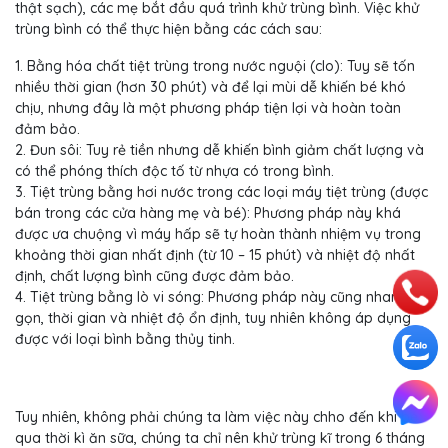
thật sạch), các mẹ bắt đầu quá trình khử trùng bình. Việc khử
trùng bình có thể thực hiện bằng các cách sau:
1. Bằng hóa chất tiệt trùng trong nước nguội (clo): Tuy sẽ tốn
nhiều thời gian (hơn 30 phút) và để lại mùi dễ khiến bé khó
chịu, nhưng đây là một phương pháp tiện lợi và hoàn toàn
đảm bảo.
2. Đun sôi: Tuy rẻ tiền nhưng dễ khiến bình giảm chất lượng và
có thể phóng thích độc tố từ nhựa có trong bình.
3. Tiệt trùng bằng hơi nước trong các loại máy tiệt trùng (được
bán trong các cửa hàng mẹ và bé): Phương pháp này khá
được ưa chuộng vì máy hấp sẽ tự hoàn thành nhiệm vụ trong
khoảng thời gian nhất định (từ 10 – 15 phút) và nhiệt độ nhất
định, chất lượng bình cũng được đảm bảo.
4. Tiệt trùng bằng lò vi sóng: Phương pháp này cũng nhanh,
gọn, thời gian và nhiệt độ ổn định, tuy nhiên không áp dụng
được với loại bình bằng thủy tinh.
Tuy nhiên, không phải chúng ta làm việc này chho đến khi bé
qua thời kì ăn sữa, chúng ta chỉ nên khử trùng kĩ trong 6 tháng