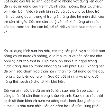
vật dụng của trẻ sơ sinh, đặc biệt là những vật dụng liên quan
đến việc ăn uống của trẻ như bình sữa, muỗng, thìa, tô, chén…
bị nhiễm bẩn. Việc vệ sinh bình sữa và các dụng cụ khác trở
nên vô cùng quan trọng vì trong 6 tháng đầu hệ miễn dịch của
trẻ còn rất yếu. Các mẹ cần lưu ý vấn đề khử trùng bình sữa
của bé trước khi cho con bú, kể cả đối với bình vừa mới mua
về.
Khi sử dụng bình sữa lần đầu, các mẹ cần phải vệ sinh bình sữa
bằng cọ và nước xà phòng, vì là mới mua về nên các mẹ nhớ
phải cọ rửa cho thật kĩ. Tiếp theo, bỏ bình sữa ngập trong
nước đang đun sôi trong khoảng từ 5-10 phút. Lưu ý không nên
để bình sữa chạm vào thân nồi vì thân nồi rất nóng có thể gây
nóng chảy, biến dạng bình. Sau đó vớt bình ra và phơi dưới
nắng thật sạch sẽ cho tới khi khô hẳn.
Đối với bình sữa bé đã bú nhiều lần, sau mỗi lần bú các mẹ
cũng phải rất cẩn thận trong khâu vệ sinh. Sau khi cọ rửa thật
sạch sẽ thân bình và núm vú bằng nước lạnh (lưu ý cần phun
nước qua đầu núm nhiều lần để đảm bảo lỗ núm cũng phải