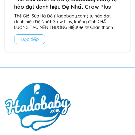
hào đạt danh hiệu Đệ Nhất Grow Plus
Thế Giới Sữa Hà Đô (Hadobaby.com) tự hào đạt
danh hiệu Đệ Nhất Grow Plus, khẳng định CHẤT
LƯỢNG TẠO NÊN THƯƠNG HIỆU! ❤️ 🫶 Chân thành
cảm ơn sự tin...
Đọc tiếp