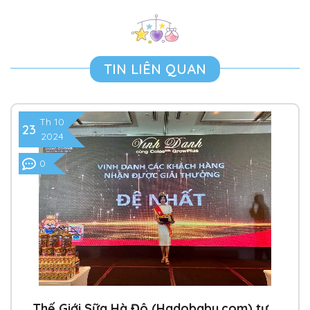
TIN LIÊN QUAN
Th 10
23
2024
0
Thế Giới Sữa Hà Đô (Hadobaby.com) tự