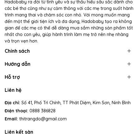
Hadobaby ra đời từ tình yêu và sự thấu hiểu sâu sắc dành cho
các bé thơ cũng như sự cảm thông với các mẹ trong suốt hành
trình mang thai và chăm sóc con nhỏ. Với mong muốn mang
đến một thế giới tiện ích và đa dạng, Hadobaby tạo ra không
gian để các mẹ có thể dễ dàng mua sắm những sản phẩm tốt
nhất cho con yêu, giúp hành trình làm mẹ trở nên nhẹ nhàng
và trọn vẹn hơn.
Chính sách
Hướng dẫn
Hỗ trợ
Liên hệ
Địa chỉ:
Số 41, Phố Trì Chính, TT Phát Diệm, Kim Sơn, Ninh Bình
Điện thoại:
0888 386828
Email:
thitrangdo@gmail.com
Liên kết sàn